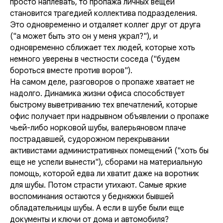
просто наплевать, то пропажа личных вещей
становится трагедией коллектива подразделения.
Это одновременно и отдаляет коллег друг от друга
("а может быть это он у меня украл?"), и
одновременно сближает тех людей, которые хоть
немного уверены в честности соседа ("будем
бороться вместе против воров").
На самом деле, разговоров о пропаже хватает не
надолго. Динамика жизни офиса способствует
быстрому выветриванию тех впечатлений, которые
офис получает при надрывном объявлении о пропаже
чьей-либо норковой шубы, валерьяновом плаче
пострадавшей, судорожном перекрывании
активистами административных помещений ("хоть бы
еще не успели вынести"), сборами на материальную
помощь, которой едва ли хватит даже на воротник
для шубы. Потом страсти утихают. Самые яркие
воспоминания остаются у бедняжки бывшей
обладательницы шубы. А если в шубе были еще
документы и ключи от дома и автомобиля?