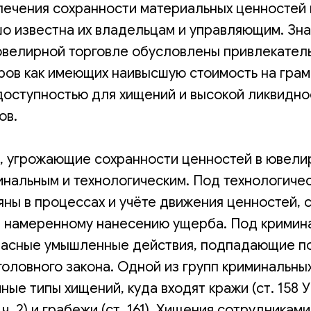
ечения сохранности материальных ценностей 
шо известна их владельцам и управляющим. Зн
 ювелирной торговле обусловлены привлекател
ров как имеющих наивысшую стоимость на грам
доступностью для хищений и высокой ликвидн
ов.
, угрожающие сохранности ценностей в ювелир
инальным и технологическим. Под технологиче
яны в процессах и учёте движения ценностей,
 намеренному нанесению ущерба. Под кримин
асные умышленные действия, подпадающие п
оловного закона. Одной из групп криминальны
ные типы хищений, куда входят кражи (ст. 158 У
 ч. 2) и грабежи (ст. 161). Хищения сотрудника