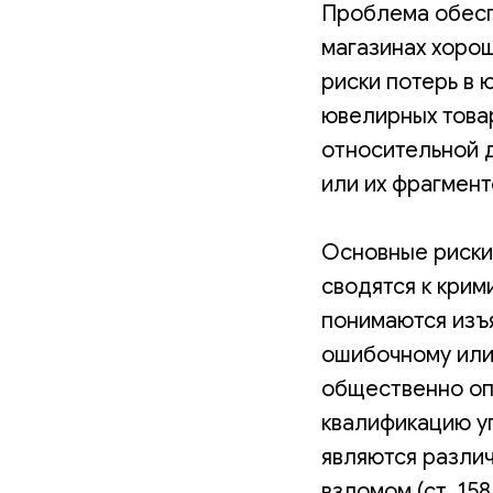
Проблема обесп
магазинах хоро
риски потерь в
ювелирных това
относительной 
или их фрагмент
Основные риски
сводятся к крим
понимаются изъ
ошибочному или
общественно оп
квалификацию уг
являются различ
взломом (ст. 158