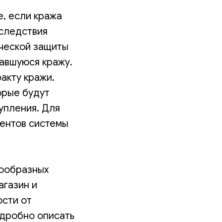
е, если кража
оследствия
ической защиты
чавшуюся кражу.
акту кражи.
орые будут
упления. Для
ентов системы
нообразных
агазин и
ости от
одробно описать