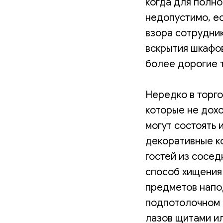
когда для полно
недопустимо, ес
взора сотрудник
вскрытия шкафов
более дорогие 
Нередко в торг
которые не дохо
могут состоять 
декоративные к
гостей из сосед
способ хищения 
предметов напод
подпотолочном 
лазов щитами и