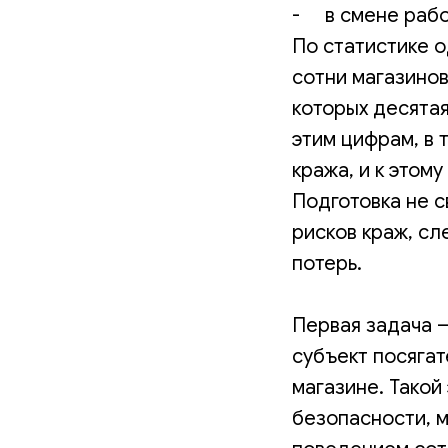
- в смене рабо
По статистике о
сотни магазинов
которых десятая
этим цифрам, в 
кража, и к этому
Подготовка не с
рисков краж, с
потерь.
Первая задача –
субъект посягат
магазине. Тако
безопасности, 