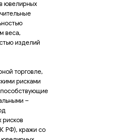
в ювелирных
ачительные
ьностью
м веса,
остью изделий
ной торговле,
скими рисками
 способствующие
альными –
од
х рисков
К РФ), кражи со
ми ювелирных