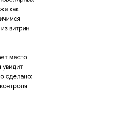
еже как
ничимся
из витрин
ает место
н увидит
ло сделано:
 контроля