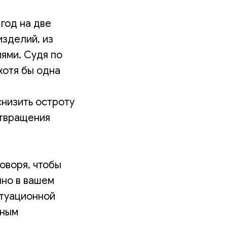
 год на две
изделий, из
иями. Судя по
хотя бы одна
снизить остроту
отвращения
оворя, чтобы
нно в вашем
итуационной
тным