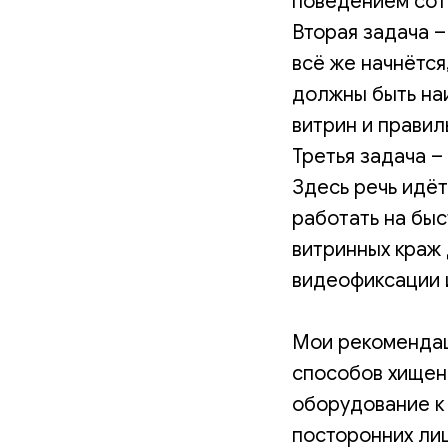
поведением сотр
Вторая задача –
всё же начнётся
должны быть на
витрин и прави
Третья задача –
Здесь речь идё
работать на бы
витринных краж
видеофиксации и
Мои рекомендац
способов хищени
оборудование к
посторонних лиц