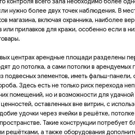
го контроля всего зала необходимо более одн
ли нужно более двух точек наблюдения. В мест
ов магазина, включая охранника, наиболее ве
 или прилавков для кражи, особенно если в ни
товары.
овых центрах арендные площади разделены пе
дят до потолка, а сами потолки в арендуемых
из подвесных элементов, иметь фальш-панели, 
ороба. Здесь есть не только риск перехода н
них помещений, но и возможности для удачной
ценностей, оставленных вне витрин, с исполь
обие удочки через ячейки в решётке, потолке
пространстве. Такие конструкции потребует б
ли решётками, а также оборудования дополни