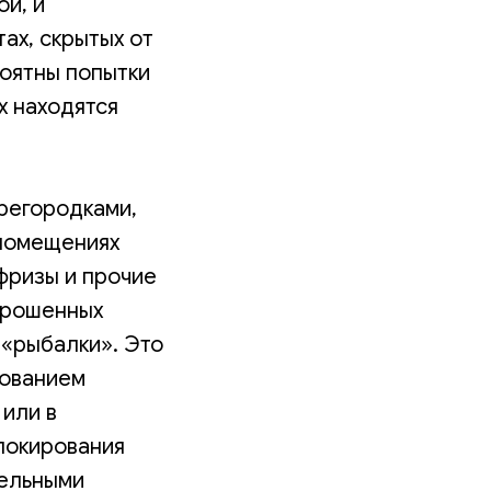
ой, и
ах, скрытых от
роятны попытки
х находятся
регородками,
 помещениях
фризы и прочие
епрошенных
 «рыбалки». Это
зованием
 или в
локирования
тельными