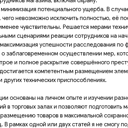
удников магазина, включая охрану.
 минимизация потенциального ущерба. В случа
, чего невозможно исключить полностью, её п
именее чувствительны. Решается мерами техн
льными сценариями реакции сотрудников на на
 максимизация успешности расследования по ф
т о заблаговременном осуществлении мер, кот
строе и полное раскрытие совершённого прест
 достигается компетентным размещением элем
 других технических приспособлениях.
ии основаны на личном опыте и изучении раз
й в торговых залах и позволяют подготовить м
 размещению товаров в максимальной сохранн
. В рамках одной или двух статей я не смогу п