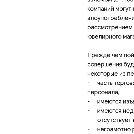
компаний могут 
злоупотребление
рассмотрением 
ювелирного маг
Прежде чем пой
совершения буд
некоторые из пе
- часть торгово
персонала,
- имеются изъя
- имеются недо
- отсутствует 
- неграмотно 