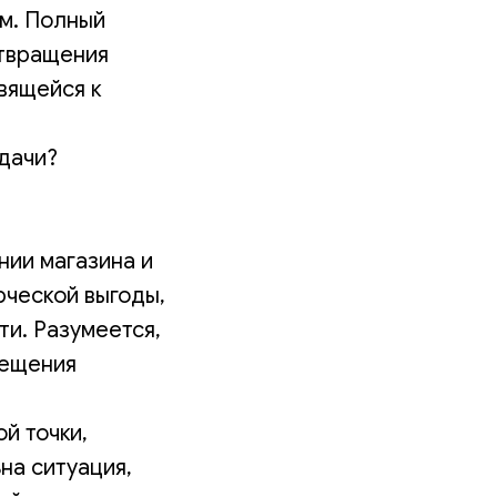
м. Полный
отвращения
вящейся к
адачи?
ии магазина и
рческой выгоды,
и. Разумеется,
мещения
й точки,
на ситуация,