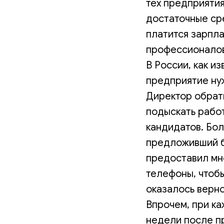
тех предприяти
достаточные ср
платится зарпл
профессионалов
В России, как и
предприятие ну
Директор обрати
подыскать рабо
кандидатов. Бол
предложивший би
предоставил мн
телефоны, чтоб
оказалось верно
Впрочем, при к
недели после пр