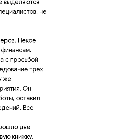
не выделяются
пециалистов, не
меров. Некое
 финансам.
а с просьбой
седование трех
у же
риятия. Он
оты, оставил
едений. Все
прошло две
вую книжку.