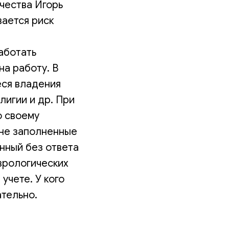
чества Игорь
вается риск
аботать
а работу. В
еся владения
лигии и др. При
о своему
 не заполненные
енный без ответа
еврологических
учете. У кого
ательно.