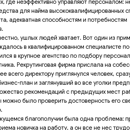
ях, где неэффективно управляют персоналом: 
едства для найма высококвалифицированных с
ата, адекватная способностям и потребностям
.
звестно, ушлых людей хватает. Вот один из при
ждалось в квалифицированном специалисте по
лся в крупное агентство по подбору персонал
тника. Рекрутинговая фирма прислала на собе
ее всего директору приглянулся человек, сраз
знес-план и заглянувший во все уголки предп
ожество рекомендаций с предыдущих мест раб
ы можно было проверить достоверность его св
.
ажущемся благополучии была одна проблема: 
иема новичка на работу, а он все не нес трудо