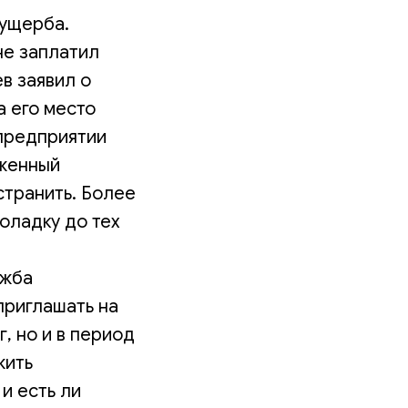
 ущерба.
не заплатил
в заявил о
а его место
 предприятии
иженный
странить. Более
поладку до тех
ужба
приглашать на
, но и в период
жить
и есть ли