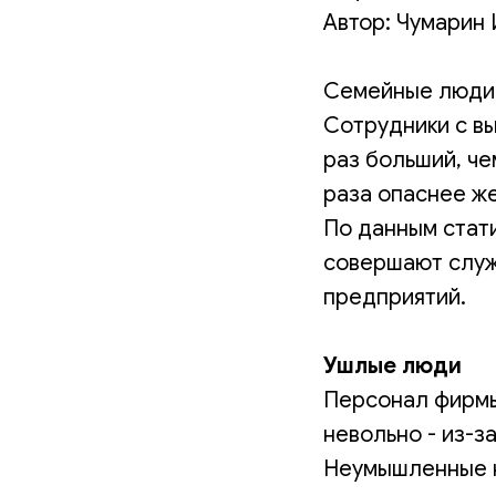
Автор: Чумарин 
Семейные люди 
Сотрудники с в
раз больший, че
раза опаснее ж
По данным стат
совершают служ
предприятий.
Ушлые люди
Персонал фирмы
невольно - из-з
Неумышленные н