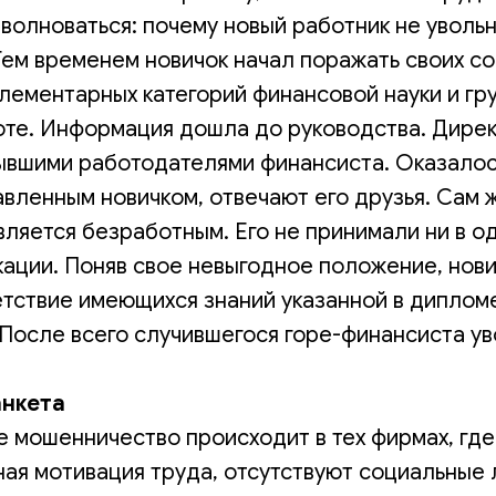
волноваться: почему новый работник не увольн
Тем временем новичок начал поражать своих с
лементарных категорий финансовой науки и г
оте. Информация дошла до руководства. Дире
ывшими работодателями финансиста. Оказалось
вленным новичком, отвечают его друзья. Сам 
вляется безработным. Его не принимали ни в о
кации. Поняв свое невыгодное положение, нов
етствие имеющихся знаний указанной в диплом
После всего случившегося горе-финансиста ув
анкета
 мошенничество происходит в тех фирмах, гд
ая мотивация труда, отсутствуют социальные л