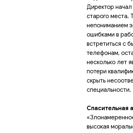
Директор начал 
старого места. 
непониманием э
ошибками в раб
встретиться с б
телефонам, оста
несколько лет я
потери квалифи
скрыть несоотв
специальности. 
Спасительная 
«Злонамеренное
высокая моральн