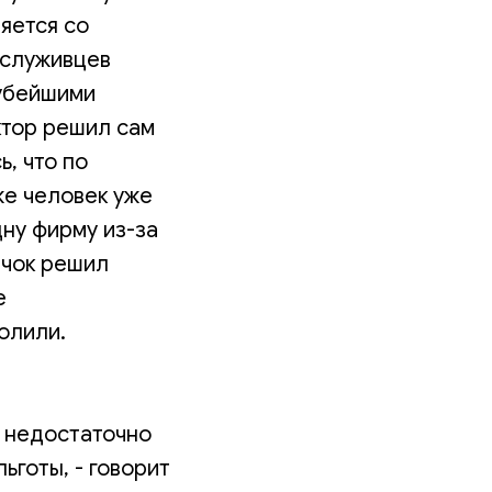
яется со
ослуживцев
рубейшими
ктор решил сам
, что по
же человек уже
дну фирму из-за
ичок решил
е
олили.
е недостаточно
ьготы, - говорит