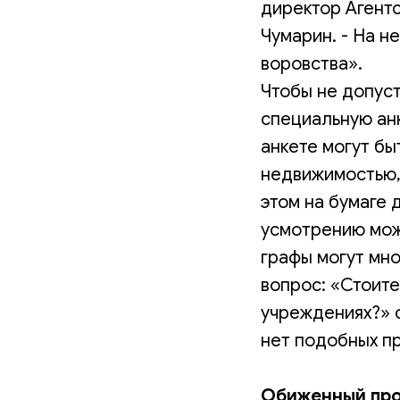
директор Агент
Чумарин. - На н
воровства».
Чтобы не допус
специальную ан
анкете могут б
недвижимостью, 
этом на бумаге 
усмотрению може
графы могут мно
вопрос: «Стоите
учреждениях?» с
нет подобных пр
Обиженный про