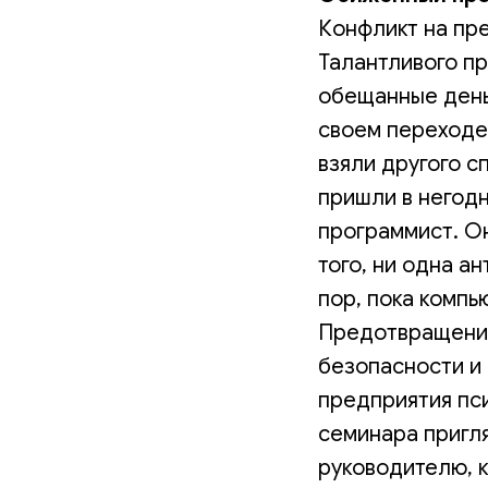
Конфликт на пр
Талантливого п
обещанные деньг
своем переходе 
взяли другого 
пришли в негодн
программист. О
того, ни одна а
пор, пока компь
Предотвращение
безопасности и 
предприятия пси
семинара пригля
руководителю, к