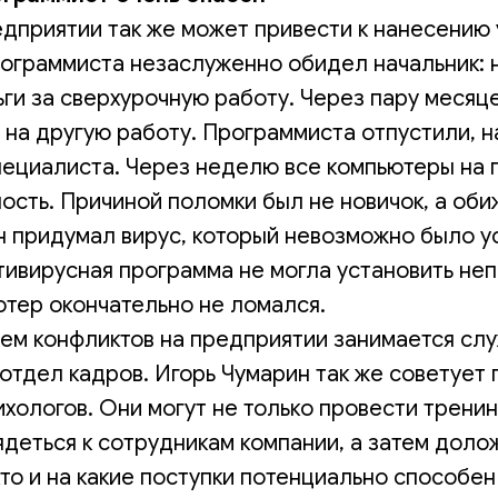
едприятии так же может привести к нанесению
рограммиста незаслуженно обидел начальник: 
и за сверхурочную работу. Через пару месяце
на другую работу. Программиста отпустили, н
специалиста. Через неделю все компьютеры на
ость. Причиной поломки был не новичок, а об
н придумал вирус, который невозможно было у
нтивирусная программа не могла установить не
ютер окончательно не ломался.
м конфликтов на предприятии занимается сл
отдел кадров. Игорь Чумарин так же советует 
хологов. Они могут не только провести тренинг
деться к сотрудникам компании, а затем доло
то и на какие поступки потенциально способен 