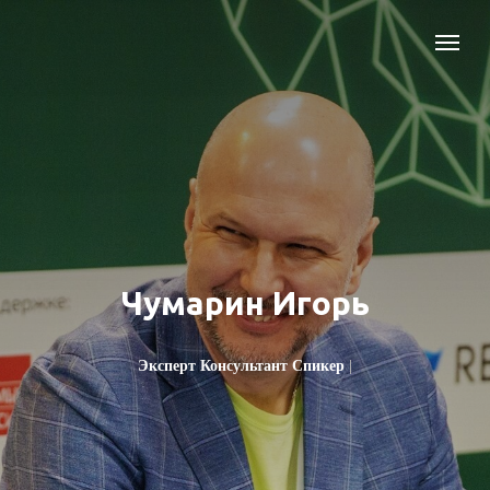
Чумарин Игорь
Эксперт Консультант Спикер Учите
|